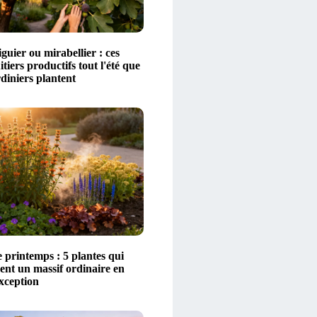
figuier ou mirabellier : ces
itiers productifs tout l'été que
diniers plantent
 printemps : 5 plantes qui
ent un massif ordinaire en
xception