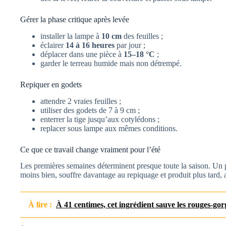
Gérer la phase critique après levée
installer la lampe à
10 cm
des feuilles ;
éclairer
14 à 16 heures
par jour ;
déplacer dans une pièce à
15–18 °C
;
garder le terreau humide mais non détrempé.
Repiquer en godets
attendre 2 vraies feuilles ;
utiliser des godets de 7 à 9 cm ;
enterrer la tige jusqu’aux cotylédons ;
replacer sous lampe aux mêmes conditions.
Ce que ce travail change vraiment pour l’été
Les premières semaines déterminent presque toute la saison. Un plan
moins bien, souffre davantage au repiquage et produit plus tard, a
À lire :
À 41 centimes, cet ingrédient sauve les rouges-gorge