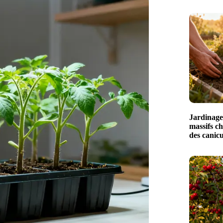
Jardinage
massifs ch
des canicu