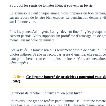
Pourquoi les semis de tomates filent si souvent en février
Le scénario revient chaque année. Vous préparez un bon terreau,
sur un rebord de fenêtre bien exposé. La germination démarre vite.
sur la bonne voie.
Puis les plants s’allongent. La tige devient fine, fragile, presque
cassent parfois. Vous supposez un problème d’arrosage ou de grai
même : un manque de lumière.
Dès la levée, la tomate n’a plus seulement besoin de chaleur. El
photosynthèse. Si elle ne reçoit pas assez d’énergie, elle réagit c
haut pour chercher un endroit plus lumineux. Vous obtenez alors u
développées.
À lire :
Ce légume bourré de pesticides : pourquoi vous de
vite)
Le rebord de fenêtre : un faux ami en plein hiver
Pour vous, une grande fenêtre paraît lumineuse. Pour une tomate, 
reste bas. Les journées sont courtes. Et la vitre retient une partie