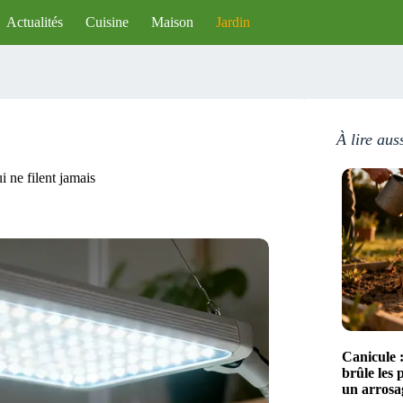
Actualités
Cuisine
Maison
Jardin
À lire aus
i ne filent jamais
Canicule :
brûle les 
un arrosa