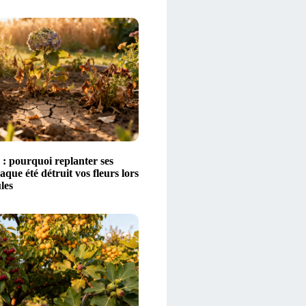
 : pourquoi replanter ses
aque été détruit vos fleurs lors
les