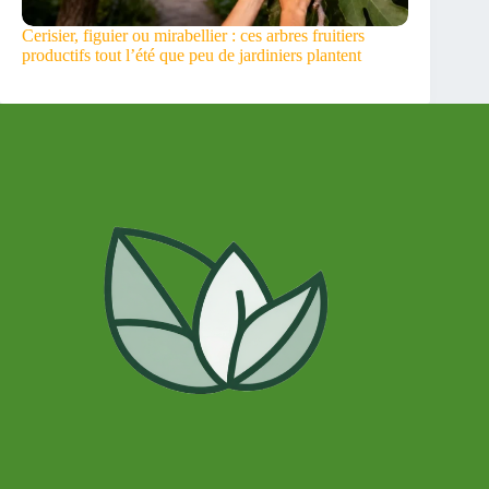
Cerisier, figuier ou mirabellier : ces arbres fruitiers
productifs tout l’été que peu de jardiniers plantent