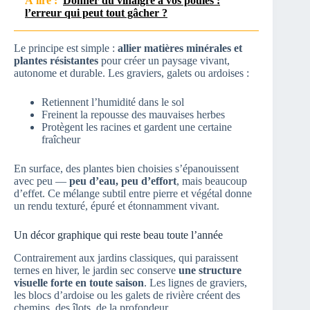
À lire :
Donner du vinaigre à vos poules :
l’erreur qui peut tout gâcher ?
Le principe est simple :
allier matières minérales et
plantes résistantes
pour créer un paysage vivant,
autonome et durable. Les graviers, galets ou ardoises :
Retiennent l’humidité dans le sol
Freinent la repousse des mauvaises herbes
Protègent les racines et gardent une certaine
fraîcheur
En surface, des plantes bien choisies s’épanouissent
avec peu —
peu d’eau, peu d’effort
, mais beaucoup
d’effet. Ce mélange subtil entre pierre et végétal donne
un rendu texturé, épuré et étonnamment vivant.
Un décor graphique qui reste beau toute l’année
Contrairement aux jardins classiques, qui paraissent
ternes en hiver, le jardin sec conserve
une structure
visuelle forte en toute saison
. Les lignes de graviers,
les blocs d’ardoise ou les galets de rivière créent des
chemins, des îlots, de la profondeur.