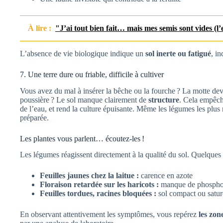
À lire :
"J’ai tout bien fait… mais mes semis sont vides (l
L’absence de vie biologique indique un
sol inerte ou fatigué
, i
7. Une terre dure ou friable, difficile à cultiver
Vous avez du mal à insérer la bêche ou la fourche ? La motte d
poussière ? Le sol manque clairement de
structure
. Cela empêche
de l’eau, et rend la culture épuisante. Même les légumes les plus
préparée.
Les plantes vous parlent… écoutez-les !
Les légumes réagissent directement à la qualité du sol. Quelques
Feuilles jaunes chez la laitue :
carence en azote
Floraison retardée sur les haricots :
manque de phospho
Feuilles tordues, racines bloquées :
sol compact ou satur
En observant attentivement les symptômes, vous repérez
les zon