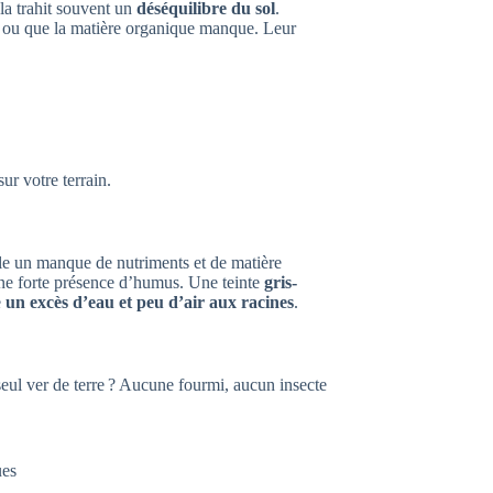
la trahit souvent un
déséquilibre du sol
.
re ou que la matière organique manque. Leur
r votre terrain.
e un manque de nutriments et de matière
ne forte présence d’humus. Une teinte
gris-
e
un excès d’eau et peu d’air aux racines
.
eul ver de terre ? Aucune fourmi, aucun insecte
ues