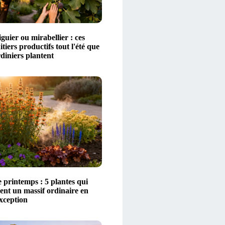
figuier ou mirabellier : ces
itiers productifs tout l'été que
diniers plantent
 printemps : 5 plantes qui
ent un massif ordinaire en
xception