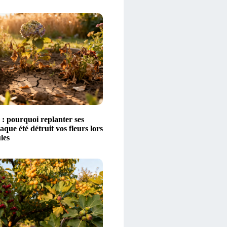
 : pourquoi replanter ses
aque été détruit vos fleurs lors
les