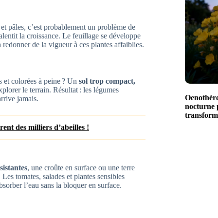
es et pâles, c’est probablement un problème de
alentit la croissance. Le feuillage se développe
à redonner de la vigueur à ces plantes affaiblies.
es et colorées à peine ? Un
sol trop compact,
lorer le terrain. Résultat : les légumes
Oenothère 
arrive jamais.
nocturne p
transform
rent des milliers d’abeilles !
sistantes
, une croûte en surface ou une terre
 Les tomates, salades et plantes sensibles
bsorber l’eau sans la bloquer en surface.