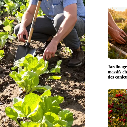
Jardinage
massifs ch
des canicu