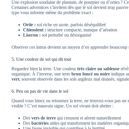
Une explosion soudaine de plantain, de pourpier ou d’orties ? Ce
Certaines adventices s’invitent dès que le sol devient trop pauv
type vous informe même du problème exact :
Ortie :
sol riche en azote, parfois déséquilibré
Chiendent :
structure compacte, manque d’aération
Liseron :
sol perturbé ou désorganisé
Observer ces intrus devient un moyen d’en apprendre beaucoup su
5. Une couleur de sol qui dit tout
Regardez bien la terre. Une couleur
très claire ou sableuse
révèl
organique. À l’inverse, une terre
brun foncé ou noire
indique u
vert
, souvent observée dans les sols argileux mal drainés, signal
6. Peu ou pas de vie dans le sol
Quand vous binez ou retournez la terre, ne trouvez-vous pas un s
visible ? C’est mauvais signe. Un sol vivant doit abriter :
Des
vers de terre
qui creusent et aèrent naturellement
Des
bactéries
utiles qui transforment les matières organiq
Une faune invisible qui contribue à la fertilité