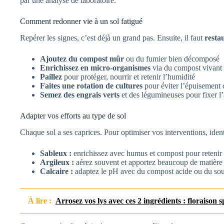
par une analyse de laboratoire.
Comment redonner vie à un sol fatigué
Repérer les signes, c’est déjà un grand pas. Ensuite, il faut
restau
Ajoutez du compost mûr
ou du fumier bien décomposé
Enrichissez en micro-organismes
via du compost vivant o
Paillez
pour protéger, nourrir et retenir l’humidité
Faites une rotation de cultures
pour éviter l’épuisement 
Semez des engrais verts
et des légumineuses pour fixer l
Adapter vos efforts au type de sol
Chaque sol a ses caprices. Pour optimiser vos interventions, identi
Sableux :
enrichissez avec humus et compost pour retenir 
Argileux :
aérez souvent et apportez beaucoup de matière
Calcaire :
adaptez le pH avec du compost acide ou du sou
À lire :
Arrosez vos lys avec ces 2 ingrédients : floraison s