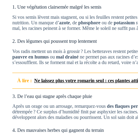
1. Une végétation clairsemée malgré les semis
Si vos semis lèvent mais stagnent, ou si les feuilles restent petit
nutrition. Un manque d’
azote
, de
phosphore
ou de
potassium
r
mal, les racines peinent à se former. Même le soleil ne suffit pas 
2. Des légumes qui poussent trop lentement
Vos radis mettent un mois à grossir ? Les betteraves restent petit
pauvre en humus
ou
mal drainé
ne permet pas aux racines d’exp
s’essoufflent. Ils se forment mal et la récolte a du retard, voire n’
À lire :
Ne laissez plus votre romarin seul : ces plantes atti
3. De l’eau qui stagne après chaque pluie
Après un orage ou un arrosage, remarquez-vous
des flaques per
détrempée ? Ce surplus d’humidité finit par asphyxier les racines.
développent alors des maladies ou pourrissent. Un sol sain doit a
4. Des mauvaises herbes qui gagnent du terrain