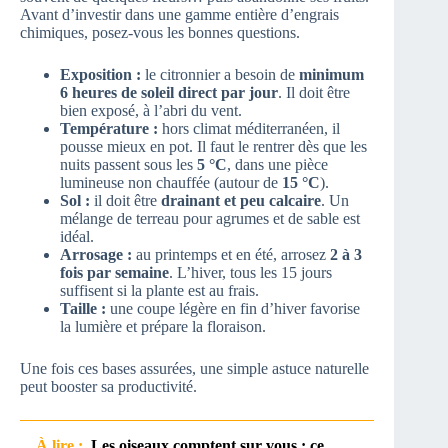
Avant d’investir dans une gamme entière d’engrais
chimiques, posez-vous les bonnes questions.
Exposition :
le citronnier a besoin de
minimum
6 heures de soleil direct par jour
. Il doit être
bien exposé, à l’abri du vent.
Température :
hors climat méditerranéen, il
pousse mieux en pot. Il faut le rentrer dès que les
nuits passent sous les
5 °C
, dans une pièce
lumineuse non chauffée (autour de
15 °C
).
Sol :
il doit être
drainant et peu calcaire
. Un
mélange de terreau pour agrumes et de sable est
idéal.
Arrosage :
au printemps et en été, arrosez
2 à 3
fois par semaine
. L’hiver, tous les 15 jours
suffisent si la plante est au frais.
Taille :
une coupe légère en fin d’hiver favorise
la lumière et prépare la floraison.
Une fois ces bases assurées, une simple astuce naturelle
peut booster sa productivité.
À lire :
Les oiseaux comptent sur vous : ce