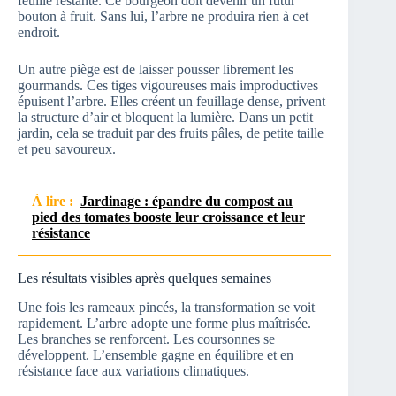
feuille restante. Ce bourgeon doit devenir un futur
bouton à fruit. Sans lui, l’arbre ne produira rien à cet
endroit.
Un autre piège est de laisser pousser librement les
gourmands. Ces tiges vigoureuses mais improductives
épuisent l’arbre. Elles créent un feuillage dense, privent
la structure d’air et bloquent la lumière. Dans un petit
jardin, cela se traduit par des fruits pâles, de petite taille
et peu savoureux.
À lire :
Jardinage : épandre du compost au
pied des tomates booste leur croissance et leur
résistance
Les résultats visibles après quelques semaines
Une fois les rameaux pincés, la transformation se voit
rapidement. L’arbre adopte une forme plus maîtrisée.
Les branches se renforcent. Les coursonnes se
développent. L’ensemble gagne en équilibre et en
résistance face aux variations climatiques.