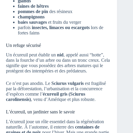
glands
faines de hêtres
pommes de pin
des résineux
champignons
baies sauvages
et fruits du verger
parfois
insectes, limaces ou escargots
lors de
fortes faims
Un refuge sécurisé
Un écureuil peut établir un
nid
, appelé aussi “hotte”,
dans la fourche d’un arbre ou dans un tronc creux. Cela
signifie que vous possédez des arbres matures qui le
protègent des intempéries et des prédateurs.
Ce n’est pas anodin. Le
Sciurus vulgaris
est fragilisé
par la déforestation, l’urbanisation et la concurrence
d’espèces comme l’
écureuil gris (Sciurus
carolinensis)
, venu d’Amérique et plus robuste.
L’écureuil, un jardinier sans le savoir
L’écureuil joue un rôle essentiel dans la régénération
naturelle. À l’automne, il enterre des
centaines de
graines et de noix
pour l’hiver. Mais une grande partie