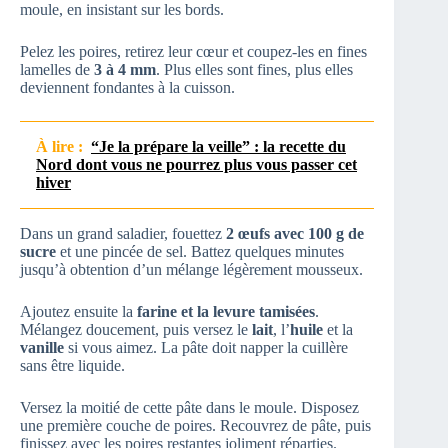
moule, en insistant sur les bords.
Pelez les poires, retirez leur cœur et coupez-les en fines
lamelles de
3 à 4 mm
. Plus elles sont fines, plus elles
deviennent fondantes à la cuisson.
À lire :
“Je la prépare la veille” : la recette du
Nord dont vous ne pourrez plus vous passer cet
hiver
Dans un grand saladier, fouettez
2 œufs avec 100 g de
sucre
et une pincée de sel. Battez quelques minutes
jusqu’à obtention d’un mélange légèrement mousseux.
Ajoutez ensuite la
farine et la levure tamisées
.
Mélangez doucement, puis versez le
lait
, l’
huile
et la
vanille
si vous aimez. La pâte doit napper la cuillère
sans être liquide.
Versez la moitié de cette pâte dans le moule. Disposez
une première couche de poires. Recouvrez de pâte, puis
finissez avec les poires restantes joliment réparties.