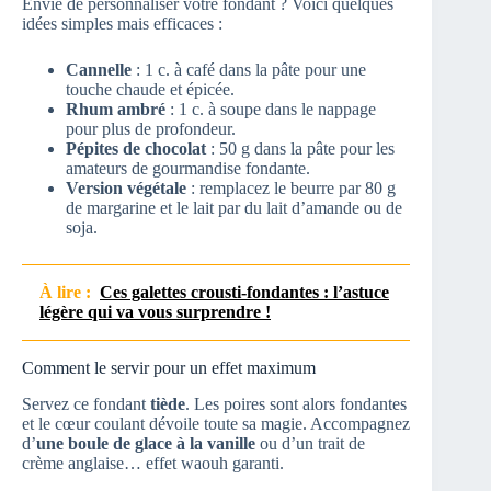
Envie de personnaliser votre fondant ? Voici quelques
idées simples mais efficaces :
Cannelle
: 1 c. à café dans la pâte pour une
touche chaude et épicée.
Rhum ambré
: 1 c. à soupe dans le nappage
pour plus de profondeur.
Pépites de chocolat
: 50 g dans la pâte pour les
amateurs de gourmandise fondante.
Version végétale
: remplacez le beurre par 80 g
de margarine et le lait par du lait d’amande ou de
soja.
À lire :
Ces galettes crousti‑fondantes : l’astuce
légère qui va vous surprendre !
Comment le servir pour un effet maximum
Servez ce fondant
tiède
. Les poires sont alors fondantes
et le cœur coulant dévoile toute sa magie. Accompagnez
d’
une boule de glace à la vanille
ou d’un trait de
crème anglaise… effet waouh garanti.