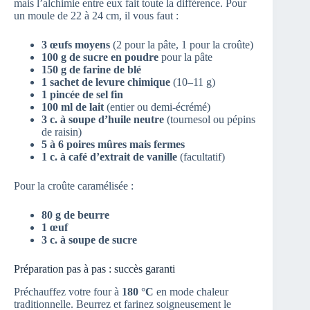
mais l’alchimie entre eux fait toute la différence. Pour
un moule de 22 à 24 cm, il vous faut :
3 œufs moyens
(2 pour la pâte, 1 pour la croûte)
100 g de sucre en poudre
pour la pâte
150 g de farine de blé
1 sachet de levure chimique
(10–11 g)
1 pincée de sel fin
100 ml de lait
(entier ou demi-écrémé)
3 c. à soupe d’huile neutre
(tournesol ou pépins
de raisin)
5 à 6 poires mûres mais fermes
1 c. à café d’extrait de vanille
(facultatif)
Pour la croûte caramélisée :
80 g de beurre
1 œuf
3 c. à soupe de sucre
Préparation pas à pas : succès garanti
Préchauffez votre four à
180 °C
en mode chaleur
traditionnelle. Beurrez et farinez soigneusement le