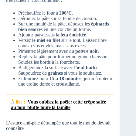
très faciles ? Voici comment :
Préchauffez le four à
200°C
.
Déroulez la pâte sur sa feuille de cuisson.
Sur une moitié de la pâte, déposez les
épinards
bien essorés
en une couche uniforme.
Ajoutez par-dessus la
feta émiettée
.
Versez
le miel en filet
sur le tout. Laissez libre
cours à vos envies, mais sans excès.
Pimentez légèrement avec du
poivre noir
.
Repliez la pâte pour former un grand chausson.
Soudez les bords à la fourchette.
Badigeonnez la surface avec l’
œuf battu
.
Saupoudrez de
graines
si vous le souhaitez.
Enfournez pour
15 à 18 minutes
, jusqu’à obtenir
une croûte dorée et croustillante.
À lire :
Vous oubliez la poêle: cette crêpe salée
au four bluffe toute la famille
L’astuce anti-pâte détrempée que tout le monde devrait
connaître