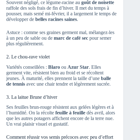
Souvent négligé, ce légume-racine au
goût de noisette
raffole des sols frais de fin d’hiver. Il met du temps à
pousser, mais semé mi-février, il a largement le temps de
développer de
belles racines saines
.
Astuce : comme ses graines germent mal, mélangez-les
à un peu de sable ou de
marc de café sec
pour semer
plus régulièrement.
2. Le chou-rave violet
Variétés conseillées :
Blaro
ou
Azur Star
. Elles
germent vite, résistent bien au froid et se récoltent
jeunes. À maturité, elles prennent la taille d’une
balle
de tennis
avec une chair tendre et légèrement sucrée.
3. La laitue Brune d’hiver
Ses feuilles brun-rouge résistent aux gelées légères et à
l’humidité. On la récolte
feuille à feuille
dès avril, alors
que les autres potagers affichent encore de la terre nue.
Un vrai plaisir visuel et gustatif.
Comment réussir vos semis précoces avec peu d’effort